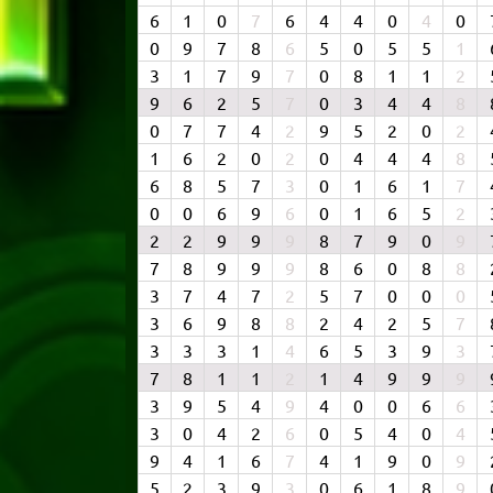
6
1
0
7
6
4
4
0
4
0
0
9
7
8
6
5
0
5
5
1
3
1
7
9
7
0
8
1
1
2
9
6
2
5
7
0
3
4
4
8
0
7
7
4
2
9
5
2
0
2
1
6
2
0
2
0
4
4
4
8
6
8
5
7
3
0
1
6
1
7
0
0
6
9
6
0
1
6
5
2
2
2
9
9
9
8
7
9
0
9
7
8
9
9
9
8
6
0
8
8
3
7
4
7
2
5
7
0
0
0
3
6
9
8
8
2
4
2
5
7
3
3
3
1
4
6
5
3
9
3
7
8
1
1
2
1
4
9
9
9
3
9
5
4
9
4
0
0
6
6
3
0
4
2
6
0
5
4
0
4
9
4
1
6
7
4
1
9
0
9
5
2
3
9
3
0
6
1
8
9