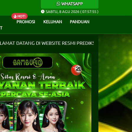
WHATSAPP
SABTU
, 8 AGU 2026
(
07
:
57
:
57
)
HOT!
PROMOSI
KELUHAN
PANDUAN
T
TANG DI WEBSITE RESMI PREDIKSI BAMBU4D - PREDIKSI SDY