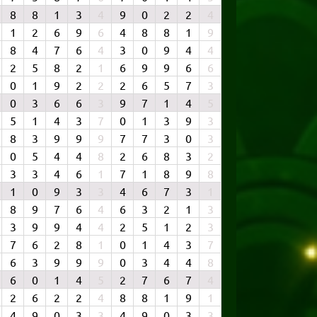
8
8
1
3
4
9
0
2
2
4
1
2
6
9
6
4
8
8
1
9
8
4
7
6
4
3
0
9
4
4
2
5
8
2
1
6
9
9
6
6
0
1
9
2
2
2
6
5
7
3
0
3
6
6
3
9
7
1
4
5
5
1
4
3
7
0
1
3
9
3
8
3
9
9
9
7
7
3
0
3
0
5
4
4
8
2
6
8
3
2
3
3
4
6
1
7
1
8
9
8
1
0
9
3
3
4
6
7
3
1
8
9
7
6
4
6
3
2
1
3
3
9
9
4
4
2
5
1
2
3
7
6
2
8
1
0
1
4
3
7
6
3
9
9
9
0
3
4
4
8
6
0
1
4
5
2
7
6
7
4
2
6
2
2
4
8
8
1
9
1
4
9
0
3
3
4
9
0
3
3