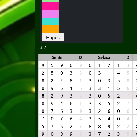
Hapus
3 7
Senin
D
Selasa
D
9
5
9
0
9
0
1
2
1
3
2
5
0
3
3
0
3
1
4
5
8
2
2
8
1
3
0
3
5
8
0
9
5
1
6
3
3
1
5
6
8
2
9
3
3
3
0
5
2
7
0
9
4
6
1
3
3
5
2
7
0
7
6
3
9
3
2
6
0
6
7
0
7
6
4
3
5
4
0
4
5
7
5
2
7
8
8
9
2
2
9
0
8
9
8
3
7
2
3
5