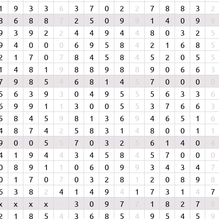
1
9
3
3
6
3
7
0
2
2
7
8
8
3
2
8
6
8
8
7
2
5
0
9
9
1
4
0
9
9
9
3
9
2
2
4
4
9
4
4
8
0
3
2
5
9
4
0
0
0
6
9
5
8
4
2
1
6
8
5
2
1
7
0
7
8
4
5
8
4
5
2
0
5
5
1
4
8
1
9
8
8
9
8
8
9
0
6
6
3
7
9
8
5
4
6
8
1
4
5
7
0
0
0
0
5
6
3
9
3
0
4
9
5
5
5
6
3
3
6
6
9
9
1
1
3
0
0
5
5
3
7
6
6
3
5
8
4
5
9
8
1
3
6
9
4
6
5
1
6
4
8
7
4
2
5
8
3
1
4
8
0
0
1
1
9
0
0
5
5
7
0
3
2
5
6
1
4
0
4
4
1
9
4
4
3
4
5
8
4
5
7
0
0
0
0
8
9
1
1
0
6
0
9
9
3
4
3
4
7
0
1
7
0
7
0
3
2
8
1
2
0
8
9
8
6
3
8
2
4
1
4
9
4
1
7
3
1
4
7
x
x
x
x
-
3
0
9
7
7
1
8
2
7
9
2
1
8
5
4
3
6
8
5
4
9
5
4
5
9