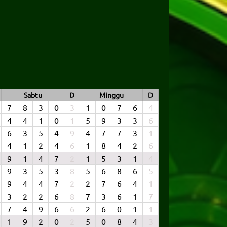
Sabtu
D
Minggu
D
7
8
3
0
3
1
0
7
6
4
4
4
1
0
1
5
9
3
3
6
6
3
5
4
9
4
7
7
3
1
4
1
2
4
6
1
8
4
2
6
9
1
4
7
2
1
5
3
1
4
9
3
5
3
8
5
6
8
6
5
9
4
4
7
2
2
7
6
4
1
3
2
2
6
8
7
3
6
1
7
7
4
9
6
6
2
6
0
1
1
1
9
2
0
2
5
0
8
4
3