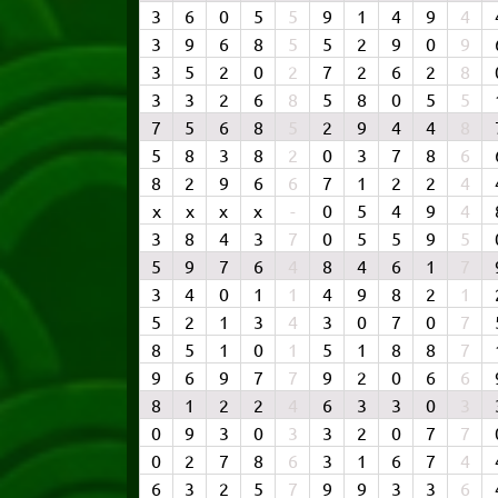
3
6
0
5
5
9
1
4
9
4
3
9
6
8
5
5
2
9
0
9
3
5
2
0
2
7
2
6
2
8
3
3
2
6
8
5
8
0
5
5
7
5
6
8
5
2
9
4
4
8
5
8
3
8
2
0
3
7
8
6
8
2
9
6
6
7
1
2
2
4
x
x
x
x
-
0
5
4
9
4
3
8
4
3
7
0
5
5
9
5
5
9
7
6
4
8
4
6
1
7
3
4
0
1
1
4
9
8
2
1
5
2
1
3
4
3
0
7
0
7
8
5
1
0
1
5
1
8
8
7
9
6
9
7
7
9
2
0
6
6
8
1
2
2
4
6
3
3
0
3
0
9
3
0
3
3
2
0
7
7
0
2
7
8
6
3
1
6
7
4
6
3
2
5
7
9
9
3
3
6