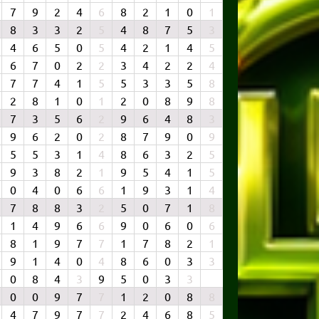
7
9
2
4
6
8
2
1
0
1
8
3
3
2
5
4
8
7
5
3
4
6
5
0
5
4
2
1
4
5
6
7
0
2
2
3
4
2
2
4
7
7
4
1
5
5
3
3
5
8
2
8
1
0
1
2
0
8
9
8
7
3
5
6
2
9
6
4
8
3
9
6
2
0
2
8
7
9
0
9
5
5
3
1
4
8
6
3
2
5
9
3
8
2
1
9
5
4
1
5
0
4
0
6
6
1
9
3
1
4
7
8
8
3
2
5
0
7
1
8
1
4
9
6
6
9
0
6
0
6
8
1
9
7
7
1
7
8
2
1
9
1
4
0
4
8
6
0
3
3
0
8
4
3
9
5
0
3
3
0
0
9
7
7
1
2
0
8
8
4
7
9
7
7
2
4
6
8
5