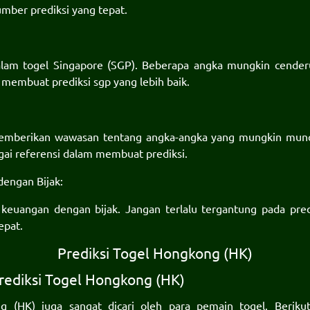
mber prediksi yang tepat.
lam togel Singapore (SGP). Beberapa angka mungkin cenderun
at membuat
prediksi sgp
yang lebih baik.
memberikan wawasan tentang angka-angka yang mungkin muncu
ai referensi dalam membuat prediksi.
dengan Bijak:
keuangan dengan bijak. Jangan terlalu tergantung pada pred
epat.
Prediksi Togel Hongkong (HK)
rediksi Togel Hongkong (HK)
ng
(HK) juga sangat dicari oleh para pemain togel. Berikut