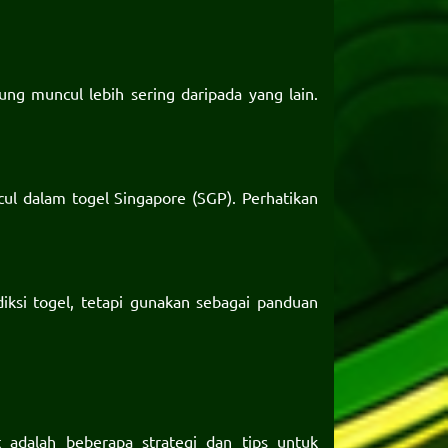
g muncul lebih sering daripada yang lain.
l dalam togel Singapore (SGP). Perhatikan
iksi togel, tetapi gunakan sebagai panduan
 adalah beberapa strategi dan tips untuk