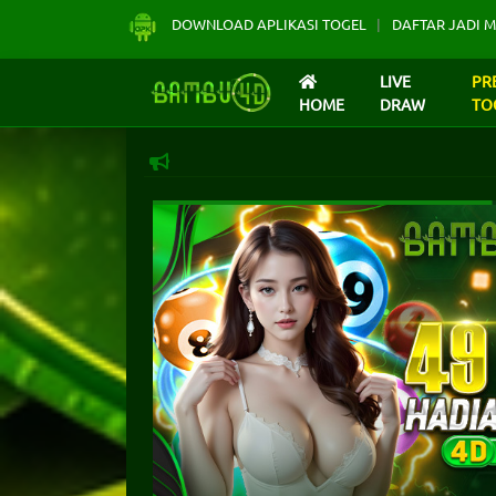
DOWNLOAD APLIKASI TOGEL
DAFTAR JADI 
LIVE
PR
HOME
DRAW
TO