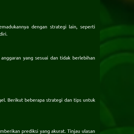
madukannya dengan strategi lain, seperti
iri.
 anggaran yang sesuai dan tidak berlebihan
gel. Berikut beberapa strategi dan tips untuk
mberikan prediksi yang akurat. Tinjau ulasan