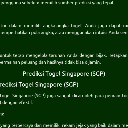
ri pengguna sebelum memilih sumber prediksi yang tepat.
ktor dalam memilih angka-angka togel. Anda juga dapat me
mperhatikan pola angka, atau menggunakan intuisi Anda send
untuk tetap mengelola taruhan Anda dengan bijak. Tetapkan
ermainan peluang dan hasilnya tidak bisa dijamin.
Prediksi Togel Singapore (SGP)
ediksi Togel Singapore (SGP)
 togel Singapore (SGP) juga sangat dicari oleh para pemain to
 dengan efektif:
a:
 yang terpercaya dan memiliki rekam jejak yang baik dalam me