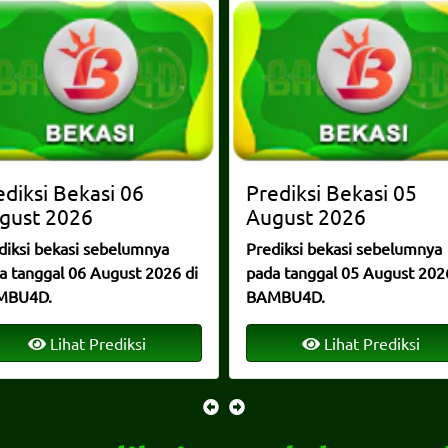
ediksi
Bekasi
06
Prediksi
Bekasi
05
gust 2026
August 2026
diksi bekasi sebelumnya
Prediksi bekasi sebelumnya
a tanggal 06 August 2026 di
pada tanggal 05 August 202
MBU4D.
BAMBU4D.
Lihat Prediksi
Lihat Prediksi