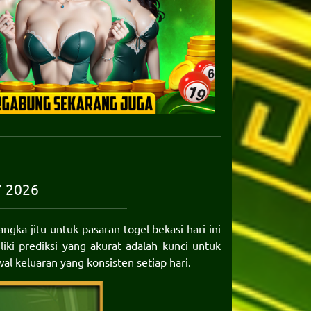
Y 2026
ka jitu untuk pasaran togel bekasi hari ini
ki prediksi yang akurat adalah kunci untuk
l keluaran yang konsisten setiap hari.