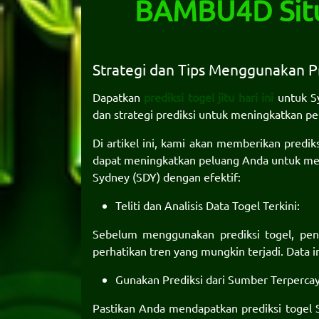
BAMBU4D Situs
Strategi dan Tips Menggunakan Pr
Dapatkan
prediksi togel jitu hari ini
untuk Sy
dan strategi prediksi untuk meningkatkan 
Di artikel ini, kami akan memberikan predik
dapat meningkatkan peluang Anda untuk m
Sydney
(SDY) dengan efektif:
Teliti dan Analisis Data Togel Terkini:
Sebelum menggunakan
prediksi togel
, pen
perhatikan tren yang mungkin terjadi. Data
Gunakan Prediksi dari Sumber Terpercay
Pastikan Anda mendapatkan prediksi togel 