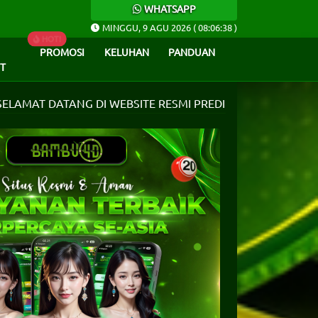
WHATSAPP
MINGGU
, 9 AGU 2026
(
08
:
06
:
40
)
HOT!
PROMOSI
KELUHAN
PANDUAN
T
 DATANG DI WEBSITE RESMI PREDIKSI BAMBU4D - PREDIKSI S