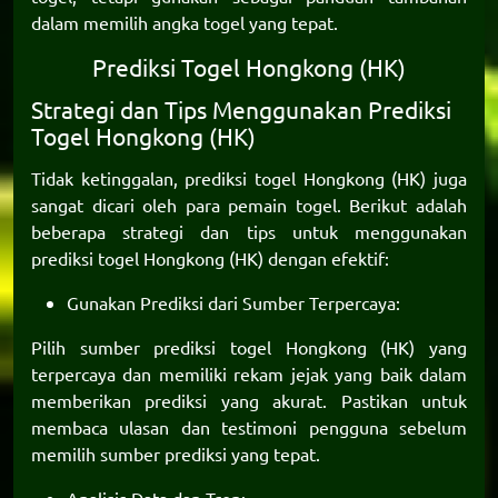
dalam memilih angka togel yang tepat.
Prediksi Togel Hongkong (HK)
Strategi dan Tips Menggunakan Prediksi
Togel Hongkong (HK)
Tidak ketinggalan,
prediksi togel Hongkong
(HK) juga
sangat dicari oleh para pemain togel. Berikut adalah
beberapa strategi dan tips untuk menggunakan
prediksi togel Hongkong (HK) dengan efektif:
Gunakan Prediksi dari Sumber Terpercaya:
Pilih sumber prediksi togel Hongkong (HK) yang
terpercaya dan memiliki rekam jejak yang baik dalam
memberikan prediksi yang akurat. Pastikan untuk
membaca ulasan dan testimoni pengguna sebelum
memilih sumber prediksi yang tepat.