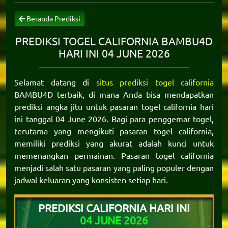
Beranda Prediksi
PREDIKSI TOGEL CALIFORNIA BAMBU4D
HARI INI 04 JUNE 2026
Selamat datang di
situs prediksi togel california
BAMBU4D terbaik, di mana Anda bisa mendapatkan
prediksi angka jitu untuk pasaran togel california hari
ini tanggal 04 June 2026. Bagi para penggemar togel,
terutama yang mengikuti pasaran togel california,
memiliki prediksi yang akurat adalah kunci untuk
memenangkan permainan. Pasaran togel california
menjadi salah satu pasaran yang paling populer dengan
jadwal keluaran yang konsisten setiap hari.
PREDIKSI CALIFORNIA HARI INI
04 JUNE 2026