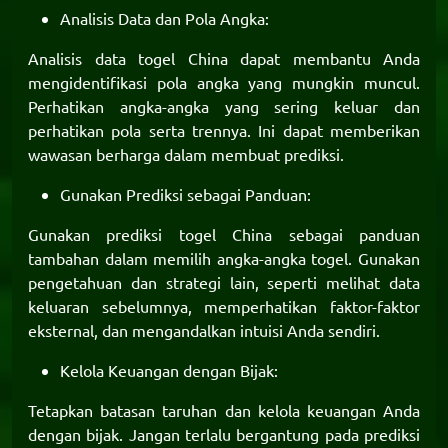
Analisis Data dan Pola Angka:
Analisis data togel China dapat membantu Anda
mengidentifikasi pola angka yang mungkin muncul.
Perhatikan angka-angka yang sering keluar dan
perhatikan pola serta trennya. Ini dapat memberikan
wawasan berharga dalam membuat prediksi.
Gunakan Prediksi sebagai Panduan:
Gunakan prediksi togel China sebagai panduan
tambahan dalam memilih angka-angka togel. Gunakan
pengetahuan dan strategi lain, seperti melihat data
keluaran sebelumnya, memperhatikan faktor-faktor
eksternal, dan mengandalkan intuisi Anda sendiri.
Kelola Keuangan dengan Bijak:
Tetapkan batasan taruhan dan kelola keuangan Anda
dengan bijak. Jangan terlalu bergantung pada prediksi