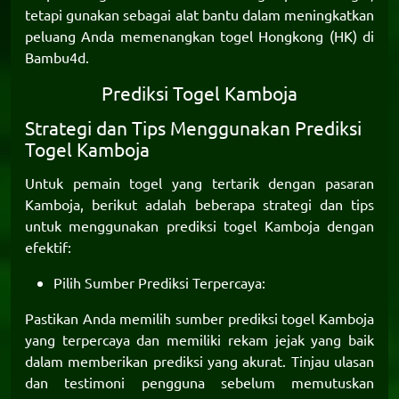
tetapi gunakan sebagai alat bantu dalam meningkatkan
peluang Anda memenangkan togel Hongkong (HK) di
Bambu4d
.
Prediksi Togel Kamboja
Strategi dan Tips Menggunakan Prediksi
Togel Kamboja
Untuk pemain togel yang tertarik dengan pasaran
Kamboja, berikut adalah beberapa strategi dan tips
untuk menggunakan
prediksi togel Kamboja
dengan
efektif:
Pilih Sumber Prediksi Terpercaya:
Pastikan Anda memilih sumber prediksi togel Kamboja
yang terpercaya dan memiliki rekam jejak yang baik
dalam memberikan prediksi yang akurat. Tinjau ulasan
dan testimoni pengguna sebelum memutuskan