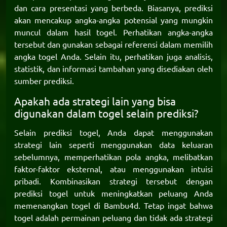
dan cara presentasi yang berbeda. Biasanya, prediksi
akan mencakup angka-angka potensial yang mungkin
muncul dalam hasil togel. Perhatikan angka-angka
tersebut dan gunakan sebagai referensi dalam memilih
angka togel Anda. Selain itu, perhatikan juga analisis,
statistik, dan informasi tambahan yang disediakan oleh
sumber prediksi.
Apakah ada strategi lain yang bisa
digunakan dalam togel selain prediksi?
Selain prediksi togel, Anda dapat menggunakan
strategi lain seperti menggunakan data keluaran
sebelumnya, memperhatikan pola angka, melibatkan
faktor-faktor eksternal, atau menggunakan intuisi
pribadi. Kombinasikan strategi tersebut dengan
prediksi togel untuk meningkatkan peluang Anda
memenangkan togel di
Bambu4d
. Tetap ingat bahwa
togel adalah permainan peluang dan tidak ada strategi