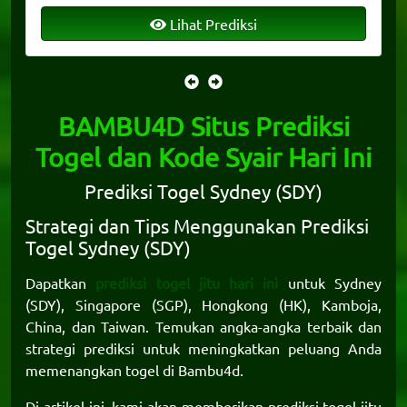
Lihat Prediksi
BAMBU4D Situs Prediksi
Togel dan Kode Syair Hari Ini
Prediksi Togel Sydney (SDY)
Strategi dan Tips Menggunakan Prediksi
Togel Sydney (SDY)
Dapatkan
prediksi togel jitu hari ini
untuk Sydney
(SDY), Singapore (SGP), Hongkong (HK), Kamboja,
China, dan Taiwan. Temukan angka-angka terbaik dan
strategi prediksi untuk meningkatkan peluang Anda
memenangkan togel di
Bambu4d
.
Di artikel ini, kami akan memberikan prediksi togel jitu