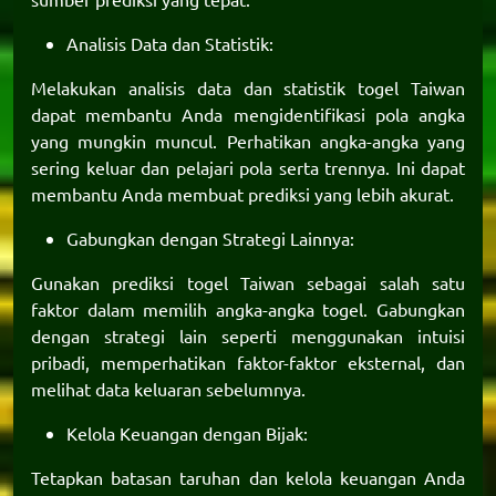
Analisis Data dan Statistik:
Melakukan analisis data dan statistik togel Taiwan
dapat membantu Anda mengidentifikasi pola angka
yang mungkin muncul. Perhatikan angka-angka yang
sering keluar dan pelajari pola serta trennya. Ini dapat
membantu Anda membuat prediksi yang lebih akurat.
Gabungkan dengan Strategi Lainnya:
Gunakan prediksi togel Taiwan sebagai salah satu
faktor dalam memilih angka-angka togel. Gabungkan
dengan strategi lain seperti menggunakan intuisi
pribadi, memperhatikan faktor-faktor eksternal, dan
melihat data keluaran sebelumnya.
Kelola Keuangan dengan Bijak:
Tetapkan batasan taruhan dan kelola keuangan Anda