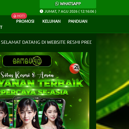
WHATSAPP
JUMAT
, 7 AGU 2026
(
12
:
16
:
08
)
HOT!
PROMOSI
KELUHAN
PANDUAN
T
T DATANG DI WEBSITE RESMI PREDIKSI BAMBU4D - PREDIKSI 