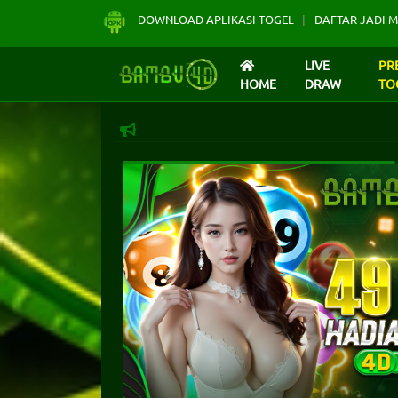
DOWNLOAD APLIKASI TOGEL
DAFTAR JADI 
LIVE
PR
HOME
DRAW
TO