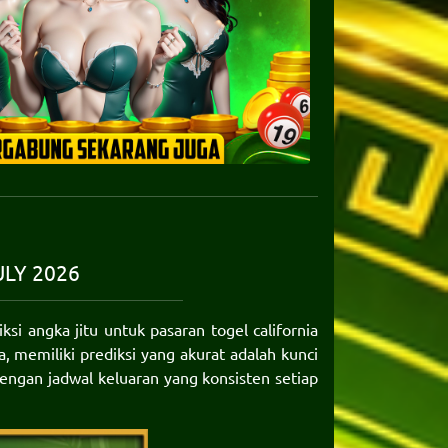
ULY 2026
 angka jitu untuk pasaran togel california
a, memiliki prediksi yang akurat adalah kunci
engan jadwal keluaran yang konsisten setiap