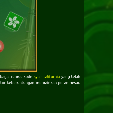
berbagai rumus kode
syair california
yang telah
ktor keberuntungan memainkan peran besar.