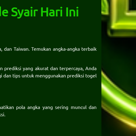
Syair Hari Ini
a, dan Taiwan. Temukan angka-angka terbaik
an prediksi yang akurat dan terpercaya, Anda
egi dan tips untuk menggunakan
prediksi togel
rhatikan pola angka yang sering muncul dan
si.