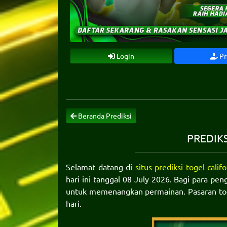
Login
Pr
Beranda Prediksi
PREDIKS
Selamat datang di
situs prediksi togel califo
hari ini tanggal 08 July 2026. Bagi para pen
untuk memenangkan permainan. Pasaran togel
hari.