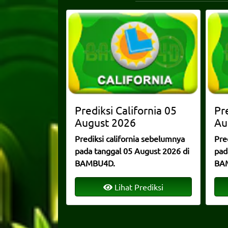
ornia
06
Prediksi
California
05
Pr
August 2026
Au
ia sebelumnya
Prediksi california sebelumnya
Pre
August 2026 di
pada tanggal 05 August 2026 di
pad
BAMBU4D.
BA
rediksi
Lihat Prediksi