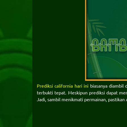
Prediksi california hari ini
biasanya diambil d
terbukti tepat. Meskipun prediksi dapat 
Jadi, sambil menikmati permainan, pastikan