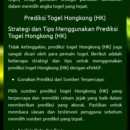
dalam memilih angka togel yang tepat.
Prediksi Togel Hongkong (HK)
Strategi dan Tips Menggunakan Prediksi
Togel Hongkong (HK)
Tidak ketinggalan,
prediksi togel Hongkong
(HK) juga
sangat dicari oleh para pemain togel. Berikut adalah
beberapa strategi dan tips untuk menggunakan
prediksi togel Hongkong (HK) dengan efektif:
Gunakan Prediksi dari Sumber Terpercaya:
Pilih sumber prediksi togel Hongkong (HK) yang
terpercaya dan memiliki rekam jejak yang baik dalam
memberikan prediksi yang akurat. Pastikan untuk
membaca ulasan dan testimoni pengguna sebelum
memilih sumber prediksi yang tepat.