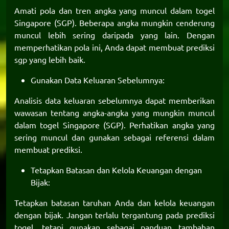
Amati pola dan tren angka yang muncul dalam togel
Singapore (SGP). Beberapa angka mungkin cenderung
muncul lebih sering daripada yang lain. Dengan
memperhatikan pola ini, Anda dapat membuat
prediksi
sgp
yang lebih baik.
Gunakan Data Keluaran Sebelumnya:
Analisis data keluaran sebelumnya dapat memberikan
wawasan tentang angka-angka yang mungkin muncul
dalam togel Singapore (SGP). Perhatikan angka yang
sering muncul dan gunakan sebagai referensi dalam
membuat prediksi.
Tetapkan Batasan dan Kelola Keuangan dengan
Bijak:
Tetapkan batasan taruhan Anda dan kelola keuangan
dengan bijak. Jangan terlalu tergantung pada prediksi
togel, tetapi gunakan sebagai panduan tambahan