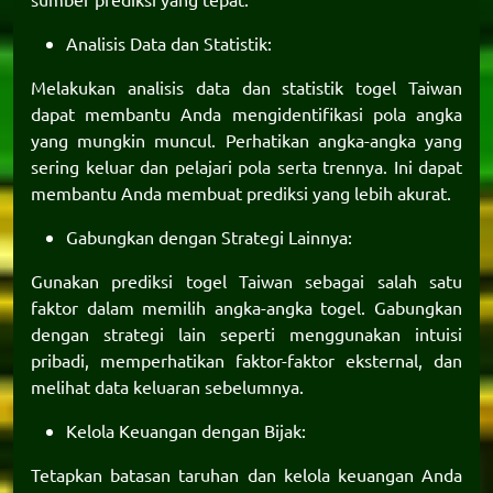
Analisis Data dan Statistik:
Melakukan analisis data dan statistik togel Taiwan
dapat membantu Anda mengidentifikasi pola angka
yang mungkin muncul. Perhatikan angka-angka yang
sering keluar dan pelajari pola serta trennya. Ini dapat
membantu Anda membuat prediksi yang lebih akurat.
Gabungkan dengan Strategi Lainnya:
Gunakan prediksi togel Taiwan sebagai salah satu
faktor dalam memilih angka-angka togel. Gabungkan
dengan strategi lain seperti menggunakan intuisi
pribadi, memperhatikan faktor-faktor eksternal, dan
melihat data keluaran sebelumnya.
Kelola Keuangan dengan Bijak:
Tetapkan batasan taruhan dan kelola keuangan Anda