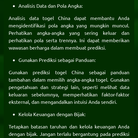
Analisis Data dan Pola Angka:
Analisis data togel China dapat membantu Anda
mengidentifikasi pola angka yang mungkin muncul.
Perhatikan angka-angka yang sering keluar dan
perhatikan pola serta trennya. Ini dapat memberikan
wawasan berharga dalam membuat prediksi.
Gunakan Prediksi sebagai Panduan:
Gunakan prediksi togel China sebagai panduan
tambahan dalam memilih angka-angka togel. Gunakan
pengetahuan dan strategi lain, seperti melihat data
keluaran sebelumnya, memperhatikan faktor-faktor
eksternal, dan mengandalkan intuisi Anda sendiri.
Kelola Keuangan dengan Bijak:
Tetapkan batasan taruhan dan kelola keuangan Anda
dengan bijak. Jangan terlalu bergantung pada prediksi