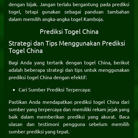
dengan bijak. Jangan terlalu bergantung pada prediksi
togel, tetapi gunakan sebagai panduan tambahan
dalam memilih angka-angka togel Kamboja.
Prediksi Togel China
Strategi dan Tips Menggunakan Prediksi
Togel China
Bagi Anda yang tertarik dengan togel China, berikut
adalah beberapa strategi dan tips untuk menggunakan
prediksi togel China
dengan efektif:
Cari Sumber Prediksi Terpercaya:
Pastikan Anda mendapatkan prediksi togel China dari
sumber yang terpercaya dan memiliki rekam jejak yang
baik dalam memberikan prediksi yang akurat. Baca
ulasan dan testimoni pengguna sebelum memilih
sumber prediksi yang tepat.