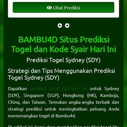
Lihat Prediksi
BAMBU4D Situs Prediksi
Togel dan Kode Syair Hari Ini
Prediksi Togel Sydney (SDY)
Strategi dan Tips Menggunakan Prediksi
Togel Sydney (SDY)
Dapatkan
prediksi togel jitu hari ini
untuk Sydney
(SDY), Singapore (SGP), Hongkong (HK), Kamboja,
China, dan Taiwan. Temukan angka-angka terbaik dan
strategi prediksi untuk meningkatkan peluang Anda
memenangkan togel di
Bambu4d
.
Di artikel ini, kami akan memberikan prediksi togel jitu