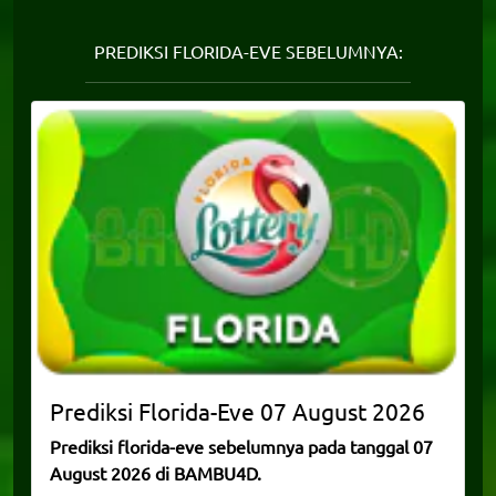
PREDIKSI FLORIDA-EVE SEBELUMNYA:
Prediksi
Florida-Eve
07 August 2026
Prediksi florida-eve sebelumnya pada tanggal 07
August 2026 di BAMBU4D.