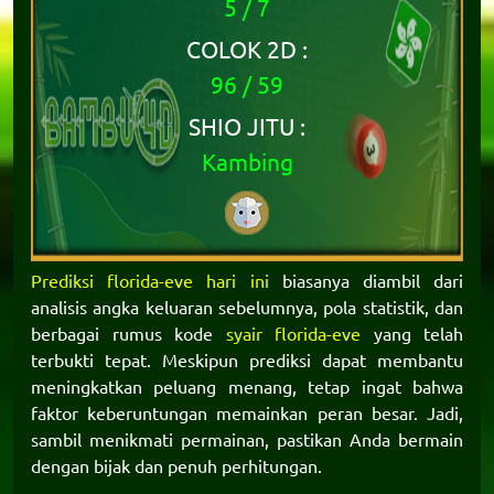
5 / 7
COLOK 2D :
96 / 59
SHIO JITU :
Kambing
Prediksi florida-eve hari ini
biasanya diambil dari
analisis angka keluaran sebelumnya, pola statistik, dan
berbagai rumus kode
syair florida-eve
yang telah
terbukti tepat. Meskipun prediksi dapat membantu
meningkatkan peluang menang, tetap ingat bahwa
faktor keberuntungan memainkan peran besar. Jadi,
sambil menikmati permainan, pastikan Anda bermain
dengan bijak dan penuh perhitungan.