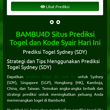
Lihat Prediksi
BAMBU4D Situs Prediksi
Togel dan Kode Syair Hari Ini
Prediksi Togel Sydney (SDY)
Strategi dan Tips Menggunakan Prediksi
Togel Sydney (SDY)
Dapatkan
prediksi togel jitu hari ini
untuk Sydney
(SDY), Singapore (SGP), Hongkong (HK), Kamboja,
China, dan Taiwan. Temukan angka-angka terbaik dan
strategi prediksi untuk meningkatkan peluang Anda
memenangkan togel di
Bambu4d
.
Di artikel ini, kami akan memberikan prediksi togel jitu