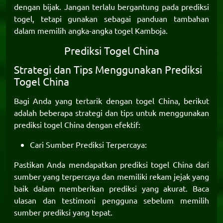
dengan bijak. Jangan terlalu bergantung pada prediksi
togel, tetapi gunakan sebagai panduan tambahan
dalam memilih angka-angka togel Kamboja.
Prediksi Togel China
Strategi dan Tips Menggunakan Prediksi
Togel China
Bagi Anda yang tertarik dengan togel China, berikut
adalah beberapa strategi dan tips untuk menggunakan
prediksi togel China
dengan efektif:
Cari Sumber Prediksi Terpercaya:
Pastikan Anda mendapatkan prediksi togel China dari
sumber yang terpercaya dan memiliki rekam jejak yang
baik dalam memberikan prediksi yang akurat. Baca
ulasan dan testimoni pengguna sebelum memilih
sumber prediksi yang tepat.