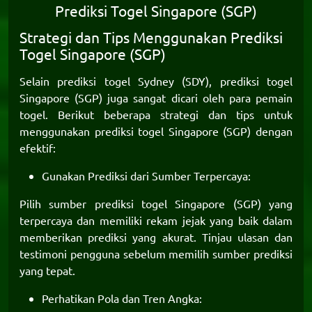
Prediksi Togel Singapore (SGP)
Strategi dan Tips Menggunakan Prediksi
Togel Singapore (SGP)
Selain prediksi togel Sydney (SDY), prediksi togel
Singapore (SGP) juga sangat dicari oleh para pemain
togel. Berikut beberapa strategi dan tips untuk
menggunakan prediksi togel Singapore (SGP) dengan
efektif:
Gunakan Prediksi dari Sumber Terpercaya:
Pilih sumber prediksi togel Singapore (SGP) yang
terpercaya dan memiliki rekam jejak yang baik dalam
memberikan prediksi yang akurat. Tinjau ulasan dan
testimoni pengguna sebelum memilih sumber prediksi
yang tepat.
Perhatikan Pola dan Tren Angka: