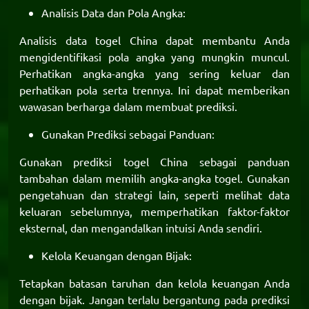
Analisis Data dan Pola Angka:
Analisis data togel China dapat membantu Anda
mengidentifikasi pola angka yang mungkin muncul.
Perhatikan angka-angka yang sering keluar dan
perhatikan pola serta trennya. Ini dapat memberikan
wawasan berharga dalam membuat prediksi.
Gunakan Prediksi sebagai Panduan:
Gunakan prediksi togel China sebagai panduan
tambahan dalam memilih angka-angka togel. Gunakan
pengetahuan dan strategi lain, seperti melihat data
keluaran sebelumnya, memperhatikan faktor-faktor
eksternal, dan mengandalkan intuisi Anda sendiri.
Kelola Keuangan dengan Bijak:
Tetapkan batasan taruhan dan kelola keuangan Anda
dengan bijak. Jangan terlalu bergantung pada prediksi