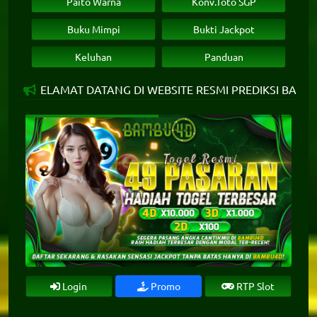
Paito Warna
Konv.Toto SGP
Buku Mimpi
Bukti Jackpot
Keluhan
Panduan
SELAMAT DATANG DI WEBSITE RESMI PREDIKSI BAMBU4D - P
Login
Promo
RTP Slot