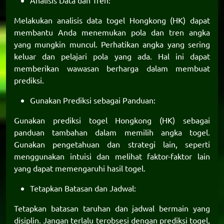
Analisis Data dan Tren:
Melakukan analisis data togel Hongkong (HK) dapat
membantu Anda menemukan pola dan tren angka
yang mungkin muncul. Perhatikan angka yang sering
keluar dan pelajari pola yang ada. Hal ini dapat
memberikan wawasan berharga dalam membuat
prediksi.
Gunakan Prediksi sebagai Panduan:
Gunakan prediksi togel Hongkong (HK) sebagai
panduan tambahan dalam memilih angka togel.
Gunakan pengetahuan dan strategi lain, seperti
menggunakan intuisi dan melihat faktor-faktor lain
yang dapat memengaruhi hasil togel.
Tetapkan Batasan dan Jadwal:
Tetapkan batasan taruhan dan jadwal bermain yang
disiplin. Jangan terlalu terobsesi dengan prediksi togel,