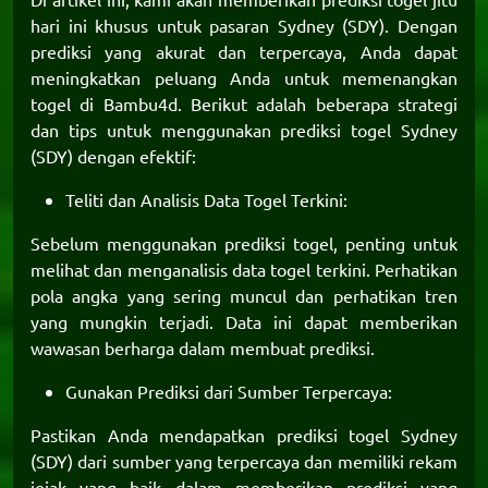
hari ini khusus untuk pasaran Sydney (SDY). Dengan
prediksi yang akurat dan terpercaya, Anda dapat
meningkatkan peluang Anda untuk memenangkan
togel di
Bambu4d
. Berikut adalah beberapa strategi
dan tips untuk menggunakan
prediksi togel Sydney
(SDY) dengan efektif:
Teliti dan Analisis Data Togel Terkini:
Sebelum menggunakan
prediksi togel
, penting untuk
melihat dan menganalisis data togel terkini. Perhatikan
pola angka yang sering muncul dan perhatikan tren
yang mungkin terjadi. Data ini dapat memberikan
wawasan berharga dalam membuat prediksi.
Gunakan Prediksi dari Sumber Terpercaya:
Pastikan Anda mendapatkan prediksi togel Sydney
(SDY) dari sumber yang terpercaya dan memiliki rekam
jejak yang baik dalam memberikan prediksi yang