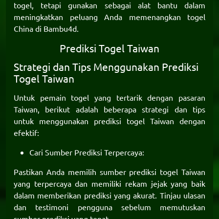
togel, tetapi gunakan sebagai alat bantu dalam
meningkatkan peluang Anda memenangkan togel
China di
Bambu4d
.
Prediksi Togel Taiwan
Strategi dan Tips Menggunakan Prediksi
Togel Taiwan
Untuk pemain togel yang tertarik dengan pasaran
Taiwan, berikut adalah beberapa strategi dan tips
untuk menggunakan
prediksi togel Taiwan
dengan
efektif:
Cari Sumber Prediksi Terpercaya:
Pastikan Anda memilih sumber prediksi togel Taiwan
yang terpercaya dan memiliki rekam jejak yang baik
dalam memberikan prediksi yang akurat. Tinjau ulasan
dan testimoni pengguna sebelum memutuskan
sumber prediksi yang tepat.