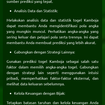
sumber prediksi yang tepat.
Analisis Data dan Statistik:
Melakukan analisis data dan statistik togel Kamboja
dapat membantu Anda mengidentifikasi pola angka
yang mungkin muncul. Perhatikan angka-angka yang
sering keluar dan pelajari pola serta trennya. Ini dapat
membantu Anda membuat prediksi yang lebih akurat.
Gabungkan dengan Strategi Lainnya:
Gunakan prediksi togel Kamboja sebagai salah satu
faktor dalam memilih angka-angka togel. Gabungkan
dengan strategi lain seperti menggunakan intuisi
pribadi, memperhatikan faktor-faktor eksternal, dan
melihat data keluaran sebelumnya.
Kelola Keuangan dengan Bijak:
Tetapkan batasan taruhan dan kelola keuangan Anda