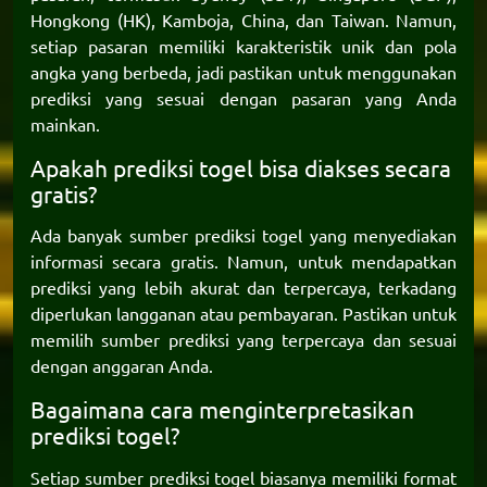
Hongkong (HK), Kamboja, China, dan Taiwan. Namun,
setiap pasaran memiliki karakteristik unik dan pola
angka yang berbeda, jadi pastikan untuk menggunakan
prediksi yang sesuai dengan pasaran yang Anda
mainkan.
Apakah prediksi togel bisa diakses secara
gratis?
Ada banyak sumber prediksi togel yang menyediakan
informasi secara gratis. Namun, untuk mendapatkan
prediksi yang lebih akurat dan terpercaya, terkadang
diperlukan langganan atau pembayaran. Pastikan untuk
memilih sumber prediksi yang terpercaya dan sesuai
dengan anggaran Anda.
Bagaimana cara menginterpretasikan
prediksi togel?
Setiap sumber prediksi togel biasanya memiliki format