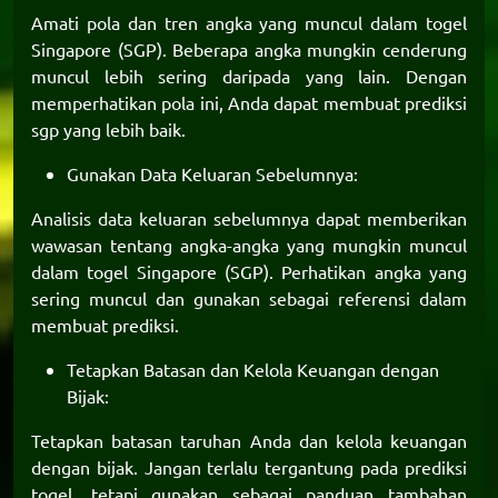
Amati pola dan tren angka yang muncul dalam togel
Singapore (SGP). Beberapa angka mungkin cenderung
muncul lebih sering daripada yang lain. Dengan
memperhatikan pola ini, Anda dapat membuat
prediksi
sgp
yang lebih baik.
Gunakan Data Keluaran Sebelumnya:
Analisis data keluaran sebelumnya dapat memberikan
wawasan tentang angka-angka yang mungkin muncul
dalam togel Singapore (SGP). Perhatikan angka yang
sering muncul dan gunakan sebagai referensi dalam
membuat prediksi.
Tetapkan Batasan dan Kelola Keuangan dengan
Bijak:
Tetapkan batasan taruhan Anda dan kelola keuangan
dengan bijak. Jangan terlalu tergantung pada prediksi
togel, tetapi gunakan sebagai panduan tambahan