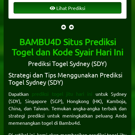
Lihat Prediksi
BAMBU4D Situs Prediksi
Togel dan Kode Syair Hari Ini
Prediksi Togel Sydney (SDY)
Strategi dan Tips Menggunakan Prediksi
Togel Sydney (SDY)
Dapatkan
prediksi togel jitu hari ini
untuk Sydney
(SDY), Singapore (SGP), Hongkong (HK), Kamboja,
China, dan Taiwan. Temukan angka-angka terbaik dan
strategi prediksi untuk meningkatkan peluang Anda
memenangkan togel di
Bambu4d
.
Di artikel ini, kami akan memberikan prediksi togel jitu