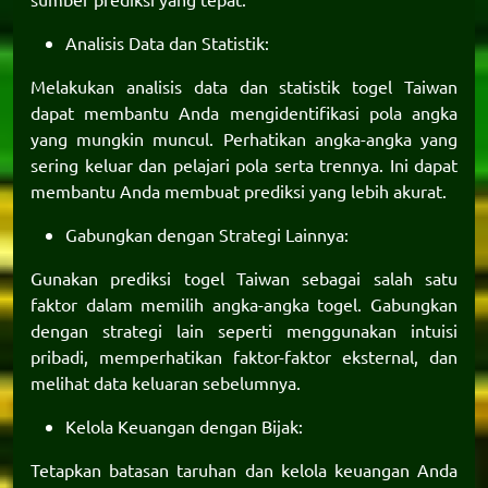
Analisis Data dan Statistik:
Melakukan analisis data dan statistik togel Taiwan
dapat membantu Anda mengidentifikasi pola angka
yang mungkin muncul. Perhatikan angka-angka yang
sering keluar dan pelajari pola serta trennya. Ini dapat
membantu Anda membuat prediksi yang lebih akurat.
Gabungkan dengan Strategi Lainnya:
Gunakan prediksi togel Taiwan sebagai salah satu
faktor dalam memilih angka-angka togel. Gabungkan
dengan strategi lain seperti menggunakan intuisi
pribadi, memperhatikan faktor-faktor eksternal, dan
melihat data keluaran sebelumnya.
Kelola Keuangan dengan Bijak:
Tetapkan batasan taruhan dan kelola keuangan Anda