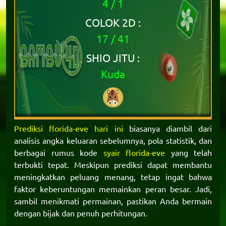
4 / 1
COLOK 2D :
17 / 41
SHIO JITU :
Kuda
Prediksi florida-eve hari ini
biasanya diambil dari
analisis angka keluaran sebelumnya, pola statistik, dan
berbagai rumus kode
syair florida-eve
yang telah
terbukti tepat. Meskipun prediksi dapat membantu
meningkatkan peluang menang, tetap ingat bahwa
faktor keberuntungan memainkan peran besar. Jadi,
sambil menikmati permainan, pastikan Anda bermain
dengan bijak dan penuh perhitungan.