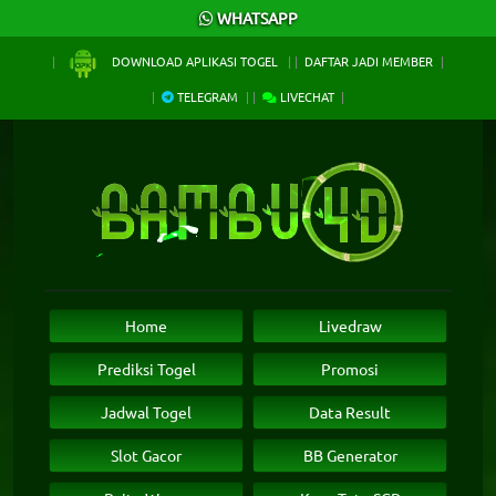
×
WHATSAPP
DOWNLOAD APLIKASI TOGEL
DAFTAR JADI MEMBER
TELEGRAM
LIVECHAT
Home
Livedraw
Prediksi Togel
Promosi
Jadwal Togel
Data Result
Slot Gacor
BB Generator