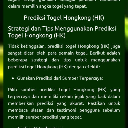
dalam memilih angka togel yang tepat.
Prediksi Togel Hongkong (HK)
Strategi dan Tips Menggunakan Prediksi
Togel Hongkong (HK)
Tidak ketinggalan,
prediksi togel Hongkong
(HK) juga
sangat dicari oleh para pemain togel. Berikut adalah
beberapa strategi dan tips untuk menggunakan
prediksi togel Hongkong (HK) dengan efektif:
Gunakan Prediksi dari Sumber Terpercaya:
Pilih sumber prediksi togel Hongkong (HK) yang
terpercaya dan memiliki rekam jejak yang baik dalam
memberikan prediksi yang akurat. Pastikan untuk
membaca ulasan dan testimoni pengguna sebelum
memilih sumber prediksi yang tepat.