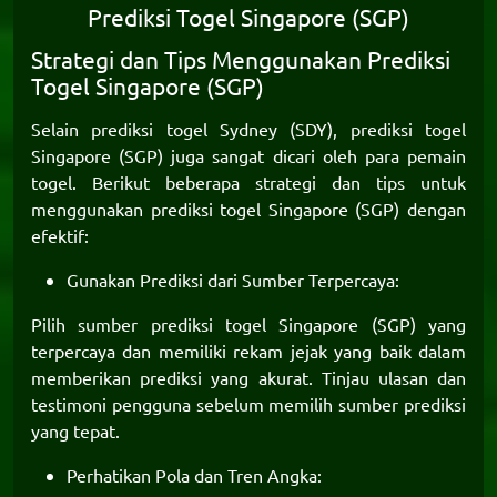
Prediksi Togel Singapore (SGP)
Strategi dan Tips Menggunakan Prediksi
Togel Singapore (SGP)
Selain prediksi togel Sydney (SDY), prediksi togel
Singapore (SGP) juga sangat dicari oleh para pemain
togel. Berikut beberapa strategi dan tips untuk
menggunakan prediksi togel Singapore (SGP) dengan
efektif:
Gunakan Prediksi dari Sumber Terpercaya:
Pilih sumber prediksi togel Singapore (SGP) yang
terpercaya dan memiliki rekam jejak yang baik dalam
memberikan prediksi yang akurat. Tinjau ulasan dan
testimoni pengguna sebelum memilih sumber prediksi
yang tepat.
Perhatikan Pola dan Tren Angka: