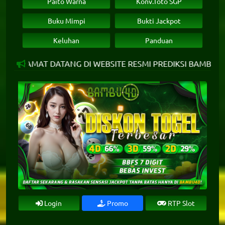
Paito Warna
Konv.Toto SGP
Buku Mimpi
Bukti Jackpot
Keluhan
Panduan
ELAMAT DATANG DI WEBSITE RESMI PREDIKSI BAMBU4D - PRED
Login
Promo
RTP Slot