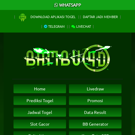
×
WHATSAPP
DOWNLOAD APLIKASI TOGEL
DAFTAR JADI MEMBER
TELEGRAM
LIVECHAT
Home
Livedraw
Prediksi Togel
Promosi
Jadwal Togel
Data Result
Slot Gacor
BB Generator