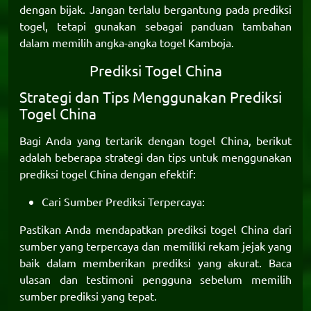
dengan bijak. Jangan terlalu bergantung pada prediksi
togel, tetapi gunakan sebagai panduan tambahan
dalam memilih angka-angka togel Kamboja.
Prediksi Togel China
Strategi dan Tips Menggunakan Prediksi
Togel China
Bagi Anda yang tertarik dengan togel China, berikut
adalah beberapa strategi dan tips untuk menggunakan
prediksi togel China
dengan efektif:
Cari Sumber Prediksi Terpercaya:
Pastikan Anda mendapatkan prediksi togel China dari
sumber yang terpercaya dan memiliki rekam jejak yang
baik dalam memberikan prediksi yang akurat. Baca
ulasan dan testimoni pengguna sebelum memilih
sumber prediksi yang tepat.