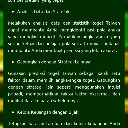
Analisis Data dan Statistik:
Melakukan analisis data dan statistik togel Taiwan
dapat membantu Anda mengidentifikasi pola angka
yang mungkin muncul. Perhatikan angka-angka yang
sering keluar dan pelajari pola serta trennya. Ini dapat
membantu Anda membuat prediksi yang lebih akurat.
Gabungkan dengan Strategi Lainnya:
Gunakan prediksi togel Taiwan sebagai salah satu
faktor dalam memilih angka-angka togel. Gabungkan
dengan strategi lain seperti menggunakan intuisi
pribadi, memperhatikan faktor-faktor eksternal, dan
melihat data keluaran sebelumnya.
Kelola Keuangan dengan Bijak:
Tetapkan batasan taruhan dan kelola keuangan Anda