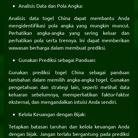
Analisis Data dan Pola Angka:
Analisis data togel China dapat membantu Anda
mengidentifikasi pola angka yang mungkin muncul.
Perhatikan angka-angka yang sering keluar dan
perhatikan pola serta trennya. Ini dapat memberikan
wawasan berharga dalam membuat prediksi.
Gunakan Prediksi sebagai Panduan:
Gunakan prediksi togel China sebagai panduan
tambahan dalam memilih angka-angka togel. Gunakan
pengetahuan dan strategi lain, seperti melihat data
keluaran sebelumnya, memperhatikan faktor-faktor
eksternal, dan mengandalkan intuisi Anda sendiri.
Kelola Keuangan dengan Bijak:
Tetapkan batasan taruhan dan kelola keuangan Anda
dengan bijak. Jangan terlalu bergantung pada prediksi