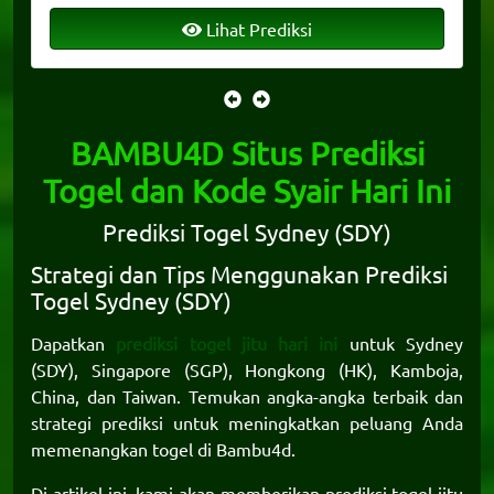
Lihat Prediksi
BAMBU4D Situs Prediksi
Togel dan Kode Syair Hari Ini
Prediksi Togel Sydney (SDY)
Strategi dan Tips Menggunakan Prediksi
Togel Sydney (SDY)
Dapatkan
prediksi togel jitu hari ini
untuk Sydney
(SDY), Singapore (SGP), Hongkong (HK), Kamboja,
China, dan Taiwan. Temukan angka-angka terbaik dan
strategi prediksi untuk meningkatkan peluang Anda
memenangkan togel di
Bambu4d
.
Di artikel ini, kami akan memberikan prediksi togel jitu