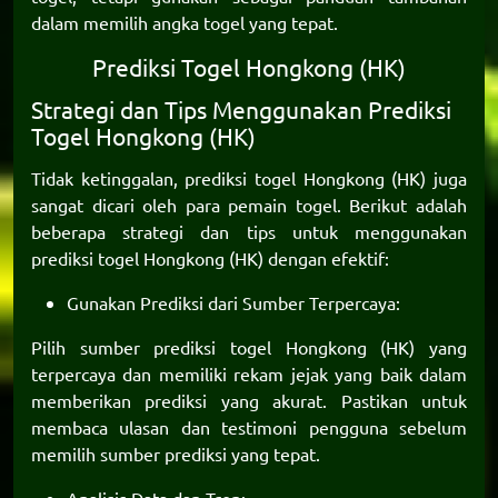
dalam memilih angka togel yang tepat.
Prediksi Togel Hongkong (HK)
Strategi dan Tips Menggunakan Prediksi
Togel Hongkong (HK)
Tidak ketinggalan,
prediksi togel Hongkong
(HK) juga
sangat dicari oleh para pemain togel. Berikut adalah
beberapa strategi dan tips untuk menggunakan
prediksi togel Hongkong (HK) dengan efektif:
Gunakan Prediksi dari Sumber Terpercaya:
Pilih sumber prediksi togel Hongkong (HK) yang
terpercaya dan memiliki rekam jejak yang baik dalam
memberikan prediksi yang akurat. Pastikan untuk
membaca ulasan dan testimoni pengguna sebelum
memilih sumber prediksi yang tepat.