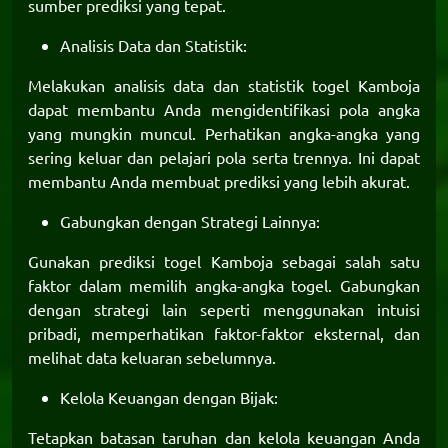
sumber prediksi yang tepat.
Analisis Data dan Statistik:
Melakukan analisis data dan statistik togel Kamboja
dapat membantu Anda mengidentifikasi pola angka
yang mungkin muncul. Perhatikan angka-angka yang
sering keluar dan pelajari pola serta trennya. Ini dapat
membantu Anda membuat prediksi yang lebih akurat.
Gabungkan dengan Strategi Lainnya:
Gunakan prediksi togel Kamboja sebagai salah satu
faktor dalam memilih angka-angka togel. Gabungkan
dengan strategi lain seperti menggunakan intuisi
pribadi, memperhatikan faktor-faktor eksternal, dan
melihat data keluaran sebelumnya.
Kelola Keuangan dengan Bijak:
Tetapkan batasan taruhan dan kelola keuangan Anda