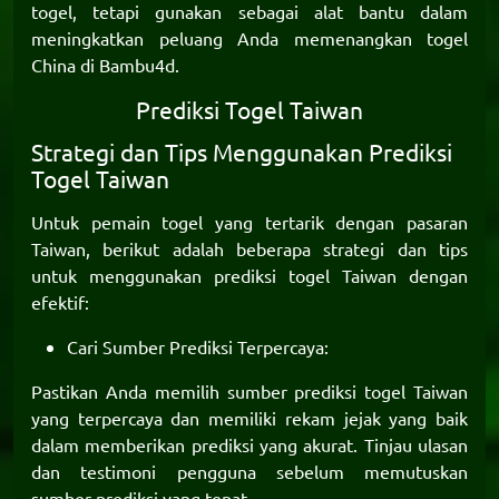
togel, tetapi gunakan sebagai alat bantu dalam
meningkatkan peluang Anda memenangkan togel
China di
Bambu4d
.
Prediksi Togel Taiwan
Strategi dan Tips Menggunakan Prediksi
Togel Taiwan
Untuk pemain togel yang tertarik dengan pasaran
Taiwan, berikut adalah beberapa strategi dan tips
untuk menggunakan
prediksi togel Taiwan
dengan
efektif:
Cari Sumber Prediksi Terpercaya:
Pastikan Anda memilih sumber prediksi togel Taiwan
yang terpercaya dan memiliki rekam jejak yang baik
dalam memberikan prediksi yang akurat. Tinjau ulasan
dan testimoni pengguna sebelum memutuskan
sumber prediksi yang tepat.