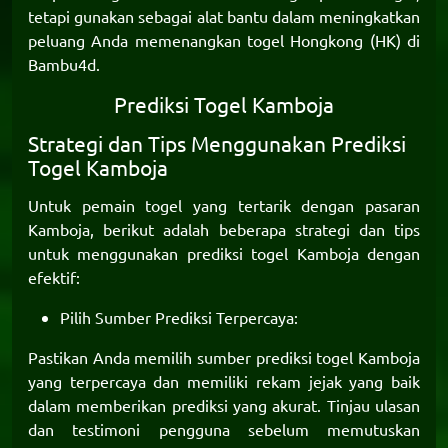
tetapi gunakan sebagai alat bantu dalam meningkatkan
peluang Anda memenangkan togel Hongkong (HK) di
Bambu4d
.
Prediksi Togel Kamboja
Strategi dan Tips Menggunakan Prediksi
Togel Kamboja
Untuk pemain togel yang tertarik dengan pasaran
Kamboja, berikut adalah beberapa strategi dan tips
untuk menggunakan
prediksi togel Kamboja
dengan
efektif:
Pilih Sumber Prediksi Terpercaya:
Pastikan Anda memilih sumber prediksi togel Kamboja
yang terpercaya dan memiliki rekam jejak yang baik
dalam memberikan prediksi yang akurat. Tinjau ulasan
dan testimoni pengguna sebelum memutuskan