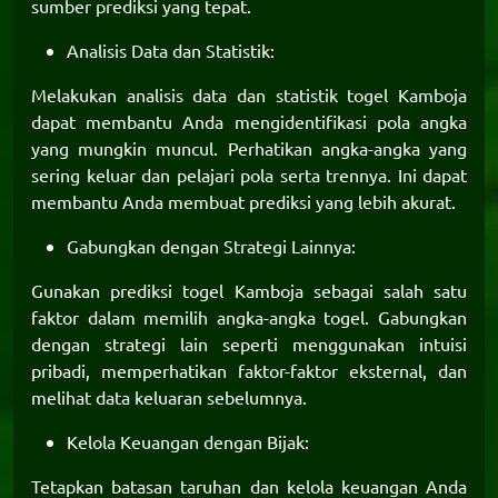
sumber prediksi yang tepat.
Analisis Data dan Statistik:
Melakukan analisis data dan statistik togel Kamboja
dapat membantu Anda mengidentifikasi pola angka
yang mungkin muncul. Perhatikan angka-angka yang
sering keluar dan pelajari pola serta trennya. Ini dapat
membantu Anda membuat prediksi yang lebih akurat.
Gabungkan dengan Strategi Lainnya:
Gunakan prediksi togel Kamboja sebagai salah satu
faktor dalam memilih angka-angka togel. Gabungkan
dengan strategi lain seperti menggunakan intuisi
pribadi, memperhatikan faktor-faktor eksternal, dan
melihat data keluaran sebelumnya.
Kelola Keuangan dengan Bijak:
Tetapkan batasan taruhan dan kelola keuangan Anda