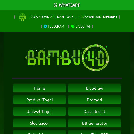
×
WHATSAPP
DOWNLOAD APLIKASI TOGEL
DAFTAR JADI MEMBER
TELEGRAM
LIVECHAT
Home
Livedraw
Prediksi Togel
Promosi
Jadwal Togel
Data Result
Slot Gacor
BB Generator