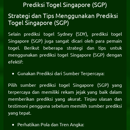
Prediksi Togel Singapore (SGP)
Strategi dan Tips Menggunakan Prediksi
Togel Singapore (SGP)
Selain prediksi togel Sydney (SDY), prediksi togel
Singapore (SGP) juga sangat dicari oleh para pemain
togel. Berikut beberapa strategi dan tips untuk
menggunakan prediksi togel Singapore (SGP) dengan
efektif:
Gunakan Prediksi dari Sumber Terpercaya:
Pilih sumber prediksi togel Singapore (SGP) yang
terpercaya dan memiliki rekam jejak yang baik dalam
memberikan prediksi yang akurat. Tinjau ulasan dan
testimoni pengguna sebelum memilih sumber prediksi
yang tepat.
Perhatikan Pola dan Tren Angka: