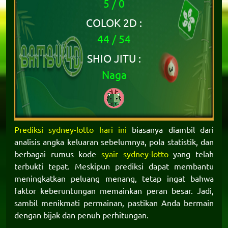
5 / 0
COLOK 2D :
44 / 54
SHIO JITU :
Naga
Prediksi sydney-lotto hari ini
biasanya diambil dari
analisis angka keluaran sebelumnya, pola statistik, dan
berbagai rumus kode
syair sydney-lotto
yang telah
terbukti tepat. Meskipun prediksi dapat membantu
meningkatkan peluang menang, tetap ingat bahwa
faktor keberuntungan memainkan peran besar. Jadi,
sambil menikmati permainan, pastikan Anda bermain
dengan bijak dan penuh perhitungan.