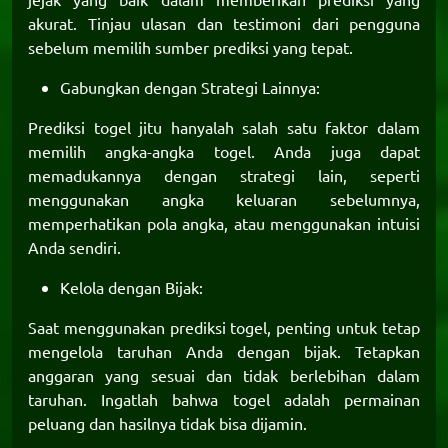
akurat. Tinjau ulasan dan testimoni dari pengguna
sebelum memilih sumber prediksi yang tepat.
Gabungkan dengan Strategi Lainnya:
Prediksi togel jitu
hanyalah salah satu faktor dalam
memilih angka-angka togel. Anda juga dapat
memadukannya dengan strategi lain, seperti
menggunakan angka keluaran sebelumnya,
memperhatikan pola angka, atau menggunakan intuisi
Anda sendiri.
Kelola dengan Bijak:
Saat menggunakan prediksi togel, penting untuk tetap
mengelola taruhan Anda dengan bijak. Tetapkan
anggaran yang sesuai dan tidak berlebihan dalam
taruhan. Ingatlah bahwa togel adalah permainan
peluang dan hasilnya tidak bisa dijamin.