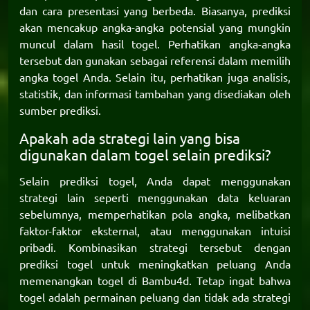
dan cara presentasi yang berbeda. Biasanya, prediksi
akan mencakup angka-angka potensial yang mungkin
muncul dalam hasil togel. Perhatikan angka-angka
tersebut dan gunakan sebagai referensi dalam memilih
angka togel Anda. Selain itu, perhatikan juga analisis,
statistik, dan informasi tambahan yang disediakan oleh
sumber prediksi.
Apakah ada strategi lain yang bisa
digunakan dalam togel selain prediksi?
Selain prediksi togel, Anda dapat menggunakan
strategi lain seperti menggunakan data keluaran
sebelumnya, memperhatikan pola angka, melibatkan
faktor-faktor eksternal, atau menggunakan intuisi
pribadi. Kombinasikan strategi tersebut dengan
prediksi togel untuk meningkatkan peluang Anda
memenangkan togel di
Bambu4d
. Tetap ingat bahwa
togel adalah permainan peluang dan tidak ada strategi