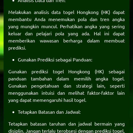
Analisis Data dan Tren:
Melakukan analisis data togel Hongkong (HK) dapat
membantu Anda menemukan pola dan tren angka
yang mungkin muncul. Perhatikan angka yang sering
keluar dan pelajari pola yang ada. Hal ini dapat
memberikan wawasan berharga dalam membuat
prediksi.
Gunakan Prediksi sebagai Panduan:
Gunakan prediksi togel Hongkong (HK) sebagai
panduan tambahan dalam memilih angka togel.
Gunakan pengetahuan dan strategi lain, seperti
menggunakan intuisi dan melihat faktor-faktor lain
yang dapat memengaruhi hasil togel.
Tetapkan Batasan dan Jadwal:
Tetapkan batasan taruhan dan jadwal bermain yang
disiplin. Jangan terlalu terobsesi dengan prediksi togel,