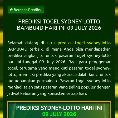
Beranda Prediksi
PREDIKSI TOGEL SYDNEY-LOTTO
BAMBU4D HARI INI 09 JULY 2026
Selamat datang di
situs prediksi togel sydney-lotto
BAMBU4D terbaik, di mana Anda bisa mendapatkan
prediksi angka jitu untuk pasaran togel sydney-lotto
hari ini tanggal 09 July 2026. Bagi para penggemar
togel, terutama yang mengikuti pasaran togel sydney-
lotto, memiliki prediksi yang akurat adalah kunci untuk
memenangkan permainan. Pasaran togel sydney-lotto
menjadi salah satu pasaran yang paling populer dengan
jadwal keluaran yang konsisten setiap hari.
PREDIKSI SYDNEY-LOTTO HARI INI
09 JULY 2026