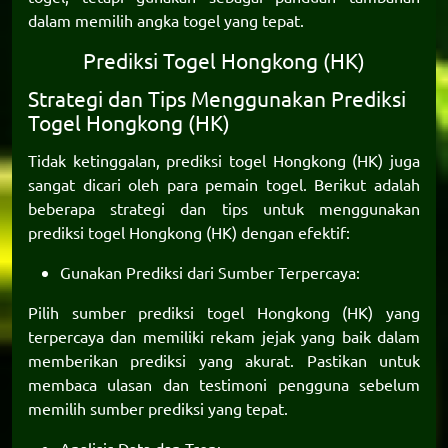
dalam memilih angka togel yang tepat.
Prediksi Togel Hongkong (HK)
Strategi dan Tips Menggunakan Prediksi
Togel Hongkong (HK)
Tidak ketinggalan,
prediksi togel Hongkong
(HK) juga
sangat dicari oleh para pemain togel. Berikut adalah
beberapa strategi dan tips untuk menggunakan
prediksi togel Hongkong (HK) dengan efektif:
Gunakan Prediksi dari Sumber Terpercaya:
Pilih sumber prediksi togel Hongkong (HK) yang
terpercaya dan memiliki rekam jejak yang baik dalam
memberikan prediksi yang akurat. Pastikan untuk
membaca ulasan dan testimoni pengguna sebelum
memilih sumber prediksi yang tepat.