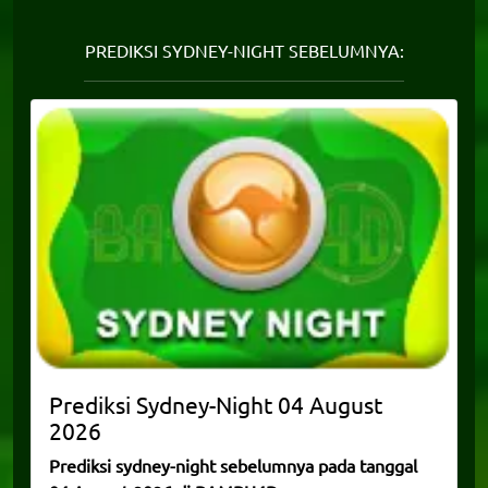
PREDIKSI SYDNEY-NIGHT SEBELUMNYA:
Prediksi
Sydney-Night
04 August
2026
Prediksi sydney-night sebelumnya pada tanggal