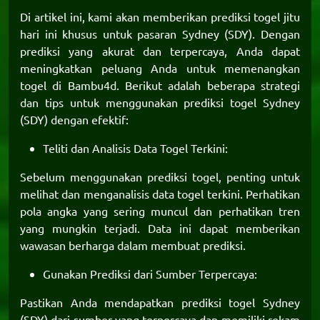
Di artikel ini, kami akan memberikan prediksi togel jitu
hari ini khusus untuk pasaran Sydney (SDY). Dengan
prediksi yang akurat dan terpercaya, Anda dapat
meningkatkan peluang Anda untuk memenangkan
togel di
Bambu4d
. Berikut adalah beberapa strategi
dan tips untuk menggunakan
prediksi togel Sydney
(SDY) dengan efektif:
Teliti dan Analisis Data Togel Terkini:
Sebelum menggunakan
prediksi togel
, penting untuk
melihat dan menganalisis data togel terkini. Perhatikan
pola angka yang sering muncul dan perhatikan tren
yang mungkin terjadi. Data ini dapat memberikan
wawasan berharga dalam membuat prediksi.
Gunakan Prediksi dari Sumber Terpercaya:
Pastikan Anda mendapatkan prediksi togel Sydney
(SDY) dari sumber yang terpercaya dan memiliki rekam