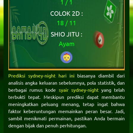
1 / 1
COLOK 2D :
18 / 11
SHIO JITU :
Ayam
Prediksi sydney-night hari ini
biasanya diambil dari
analisis angka keluaran sebelumnya, pola statistik, dan
berbagai rumus kode
syair sydney-night
yang telah
terbukti tepat. Meskipun prediksi dapat membantu
meningkatkan peluang menang, tetap ingat bahwa
faktor keberuntungan memainkan peran besar. Jadi,
sambil menikmati permainan, pastikan Anda bermain
dengan bijak dan penuh perhitungan.