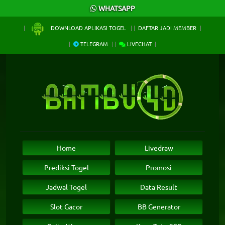
×
WHATSAPP
DOWNLOAD APLIKASI TOGEL
DAFTAR JADI MEMBER
TELEGRAM
LIVECHAT
Home
Livedraw
Prediksi Togel
Promosi
Jadwal Togel
Data Result
Slot Gacor
BB Generator