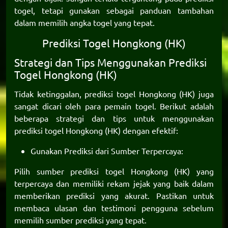
togel, tetapi gunakan sebagai panduan tambahan
dalam memilih angka togel yang tepat.
Prediksi Togel Hongkong (HK)
Strategi dan Tips Menggunakan Prediksi
Togel Hongkong (HK)
Tidak ketinggalan,
prediksi togel Hongkong
(HK) juga
sangat dicari oleh para pemain togel. Berikut adalah
beberapa strategi dan tips untuk menggunakan
prediksi togel Hongkong (HK) dengan efektif:
Gunakan Prediksi dari Sumber Terpercaya:
Pilih sumber prediksi togel Hongkong (HK) yang
terpercaya dan memiliki rekam jejak yang baik dalam
memberikan prediksi yang akurat. Pastikan untuk
membaca ulasan dan testimoni pengguna sebelum
memilih sumber prediksi yang tepat.