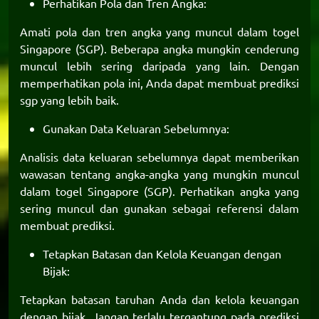
Perhatikan Pola dan Tren Angka:
Amati pola dan tren angka yang muncul dalam togel
Singapore (SGP). Beberapa angka mungkin cenderung
muncul lebih sering daripada yang lain. Dengan
memperhatikan pola ini, Anda dapat membuat
prediksi
sgp
yang lebih baik.
Gunakan Data Keluaran Sebelumnya:
Analisis data keluaran sebelumnya dapat memberikan
wawasan tentang angka-angka yang mungkin muncul
dalam togel Singapore (SGP). Perhatikan angka yang
sering muncul dan gunakan sebagai referensi dalam
membuat prediksi.
Tetapkan Batasan dan Kelola Keuangan dengan
Bijak:
Tetapkan batasan taruhan Anda dan kelola keuangan
dengan bijak. Jangan terlalu tergantung pada prediksi