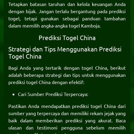
Tetapkan batasan taruhan dan kelola keuangan Anda
dengan bijak. Jangan terlalu bergantung pada prediksi
togel, tetapi gunakan sebagai panduan tambahan
dalam memilih angka-angka togel Kamboja.
Prediksi Togel China
Strategi dan Tips Menggunakan Prediksi
Togel China
Bagi Anda yang tertarik dengan togel China, berikut
adalah beberapa strategi dan tips untuk menggunakan
prediksi togel China
dengan efektif:
Cari Sumber Prediksi Terpercaya:
Pastikan Anda mendapatkan prediksi togel China dari
sumber yang terpercaya dan memiliki rekam jejak yang
baik dalam memberikan prediksi yang akurat. Baca
ulasan dan testimoni pengguna sebelum memilih