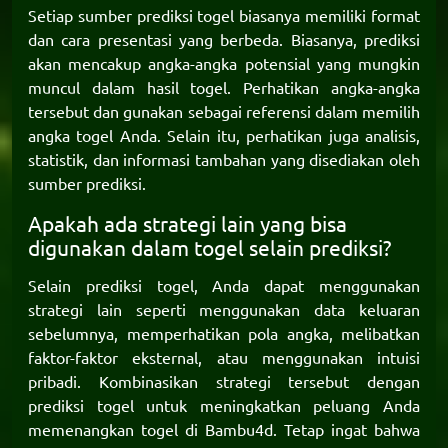
Setiap sumber prediksi togel biasanya memiliki format
dan cara presentasi yang berbeda. Biasanya, prediksi
akan mencakup angka-angka potensial yang mungkin
muncul dalam hasil togel. Perhatikan angka-angka
tersebut dan gunakan sebagai referensi dalam memilih
angka togel Anda. Selain itu, perhatikan juga analisis,
statistik, dan informasi tambahan yang disediakan oleh
sumber prediksi.
Apakah ada strategi lain yang bisa
digunakan dalam togel selain prediksi?
Selain prediksi togel, Anda dapat menggunakan
strategi lain seperti menggunakan data keluaran
sebelumnya, memperhatikan pola angka, melibatkan
faktor-faktor eksternal, atau menggunakan intuisi
pribadi. Kombinasikan strategi tersebut dengan
prediksi togel untuk meningkatkan peluang Anda
memenangkan togel di
Bambu4d
. Tetap ingat bahwa