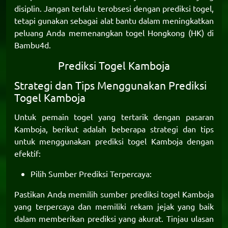
disiplin. Jangan terlalu terobsesi dengan prediksi togel,
tetapi gunakan sebagai alat bantu dalam meningkatkan
peluang Anda memenangkan togel Hongkong (HK) di
Bambu4d
.
Prediksi Togel Kamboja
Strategi dan Tips Menggunakan Prediksi
Togel Kamboja
Untuk pemain togel yang tertarik dengan pasaran
Kamboja, berikut adalah beberapa strategi dan tips
untuk menggunakan
prediksi togel Kamboja
dengan
efektif:
Pilih Sumber Prediksi Terpercaya:
Pastikan Anda memilih sumber prediksi togel Kamboja
yang terpercaya dan memiliki rekam jejak yang baik
dalam memberikan prediksi yang akurat. Tinjau ulasan