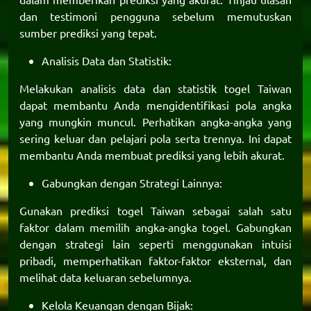
dan testimoni pengguna sebelum memutuskan
sumber prediksi yang tepat.
Analisis Data dan Statistik:
Melakukan analisis data dan statistik togel Taiwan
dapat membantu Anda mengidentifikasi pola angka
yang mungkin muncul. Perhatikan angka-angka yang
sering keluar dan pelajari pola serta trennya. Ini dapat
membantu Anda membuat prediksi yang lebih akurat.
Gabungkan dengan Strategi Lainnya:
Gunakan prediksi togel Taiwan sebagai salah satu
faktor dalam memilih angka-angka togel. Gabungkan
dengan strategi lain seperti menggunakan intuisi
pribadi, memperhatikan faktor-faktor eksternal, dan
melihat data keluaran sebelumnya.
Kelola Keuangan dengan Bijak: