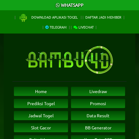
×
WHATSAPP
DOWNLOAD APLIKASI TOGEL
DAFTAR JADI MEMBER
TELEGRAM
LIVECHAT
Home
Livedraw
Prediksi Togel
Promosi
Jadwal Togel
Data Result
Slot Gacor
BB Generator