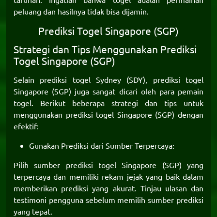
peluang dan hasilnya tidak bisa dijamin.
Prediksi Togel Singapore (SGP)
Strategi dan Tips Menggunakan Prediksi
Togel Singapore (SGP)
Selain prediksi togel Sydney (SDY), prediksi togel
Singapore (SGP) juga sangat dicari oleh para pemain
togel. Berikut beberapa strategi dan tips untuk
menggunakan prediksi togel Singapore (SGP) dengan
efektif:
Gunakan Prediksi dari Sumber Terpercaya:
Pilih sumber prediksi togel Singapore (SGP) yang
terpercaya dan memiliki rekam jejak yang baik dalam
memberikan prediksi yang akurat. Tinjau ulasan dan
testimoni pengguna sebelum memilih sumber prediksi
yang tepat.