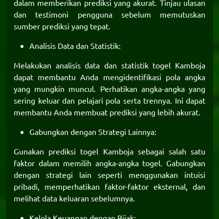
dalam memberikan prediksi yang akurat. Tinjau ulasan
dan testimoni pengguna sebelum memutuskan
sumber prediksi yang tepat.
Analisis Data dan Statistik:
Melakukan analisis data dan statistik togel Kamboja
dapat membantu Anda mengidentifikasi pola angka
yang mungkin muncul. Perhatikan angka-angka yang
sering keluar dan pelajari pola serta trennya. Ini dapat
membantu Anda membuat prediksi yang lebih akurat.
Gabungkan dengan Strategi Lainnya:
Gunakan prediksi togel Kamboja sebagai salah satu
faktor dalam memilih angka-angka togel. Gabungkan
dengan strategi lain seperti menggunakan intuisi
pribadi, memperhatikan faktor-faktor eksternal, dan
melihat data keluaran sebelumnya.
Kelola Keuangan dengan Bijak: