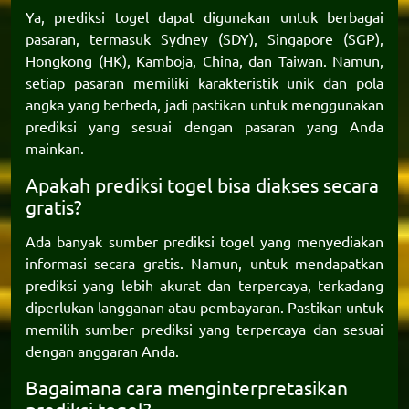
Ya, prediksi togel dapat digunakan untuk berbagai
pasaran, termasuk Sydney (SDY), Singapore (SGP),
Hongkong (HK), Kamboja, China, dan Taiwan. Namun,
setiap pasaran memiliki karakteristik unik dan pola
angka yang berbeda, jadi pastikan untuk menggunakan
prediksi yang sesuai dengan pasaran yang Anda
mainkan.
Apakah prediksi togel bisa diakses secara
gratis?
Ada banyak sumber prediksi togel yang menyediakan
informasi secara gratis. Namun, untuk mendapatkan
prediksi yang lebih akurat dan terpercaya, terkadang
diperlukan langganan atau pembayaran. Pastikan untuk
memilih sumber prediksi yang terpercaya dan sesuai
dengan anggaran Anda.
Bagaimana cara menginterpretasikan