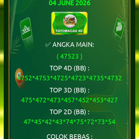
04 JUNE 2026
✅ ANGKA MAIN:
( 47523 )
TOP 4D (BB) :
4752*4753*4725*4723*4735*4732
TOP 3D (BB) :
475*472*473*457*452*453*427
TOP 2D (BB) :
47*45*42*43*74*75*72*73*54
COLOK BEBAS :