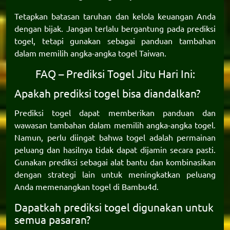
Tetapkan batasan taruhan dan kelola keuangan Anda
dengan bijak. Jangan terlalu bergantung pada prediksi
togel, tetapi gunakan sebagai panduan tambahan
dalam memilih angka-angka togel Taiwan.
FAQ – Prediksi Togel Jitu Hari Ini:
Apakah prediksi togel bisa diandalkan?
Prediksi togel dapat memberikan panduan dan
wawasan tambahan dalam memilih angka-angka togel.
Namun, perlu diingat bahwa togel adalah permainan
peluang dan hasilnya tidak dapat dijamin secara pasti.
Gunakan prediksi sebagai alat bantu dan kombinasikan
dengan strategi lain untuk meningkatkan peluang
Anda memenangkan togel di
Bambu4d
.
Dapatkah prediksi togel digunakan untuk
semua pasaran?