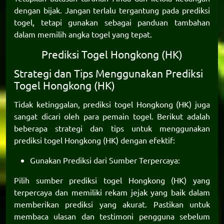
dengan bijak. Jangan terlalu tergantung pada prediksi
togel, tetapi gunakan sebagai panduan tambahan
dalam memilih angka togel yang tepat.
Prediksi Togel Hongkong (HK)
Strategi dan Tips Menggunakan Prediksi
Togel Hongkong (HK)
Tidak ketinggalan,
prediksi togel Hongkong
(HK) juga
sangat dicari oleh para pemain togel. Berikut adalah
beberapa strategi dan tips untuk menggunakan
prediksi togel Hongkong (HK) dengan efektif:
Gunakan Prediksi dari Sumber Terpercaya:
Pilih sumber prediksi togel Hongkong (HK) yang
terpercaya dan memiliki rekam jejak yang baik dalam
memberikan prediksi yang akurat. Pastikan untuk
membaca ulasan dan testimoni pengguna sebelum