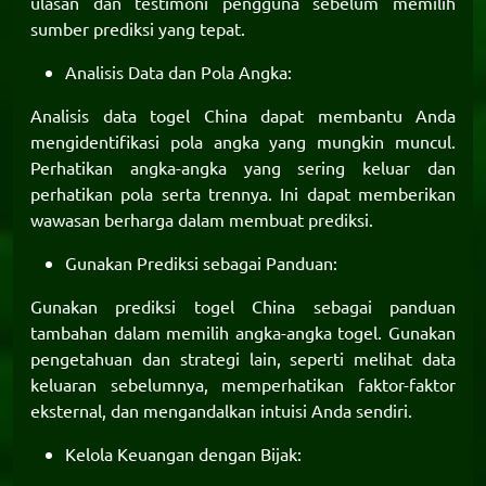
ulasan dan testimoni pengguna sebelum memilih
sumber prediksi yang tepat.
Analisis Data dan Pola Angka:
Analisis data togel China dapat membantu Anda
mengidentifikasi pola angka yang mungkin muncul.
Perhatikan angka-angka yang sering keluar dan
perhatikan pola serta trennya. Ini dapat memberikan
wawasan berharga dalam membuat prediksi.
Gunakan Prediksi sebagai Panduan:
Gunakan prediksi togel China sebagai panduan
tambahan dalam memilih angka-angka togel. Gunakan
pengetahuan dan strategi lain, seperti melihat data
keluaran sebelumnya, memperhatikan faktor-faktor
eksternal, dan mengandalkan intuisi Anda sendiri.
Kelola Keuangan dengan Bijak: