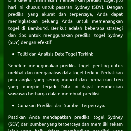
hari ini khusus untuk pasaran Sydney (SDY). Dengan
prediksi yang akurat dan terpercaya, Anda dapat
meningkatkan peluang Anda untuk memenangkan
togel di
Bambu4d
. Berikut adalah beberapa strategi
dan tips untuk menggunakan
prediksi togel Sydney
(SDY) dengan efektif:
Teliti dan Analisis Data Togel Terkini:
Sebelum menggunakan
prediksi togel
, penting untuk
melihat dan menganalisis data togel terkini. Perhatikan
pola angka yang sering muncul dan perhatikan tren
yang mungkin terjadi. Data ini dapat memberikan
wawasan berharga dalam membuat prediksi.
Gunakan Prediksi dari Sumber Terpercaya:
Pastikan Anda mendapatkan prediksi togel Sydney
(SDY) dari sumber yang terpercaya dan memiliki rekam
jejak yang baik dalam memberikan prediksi yang