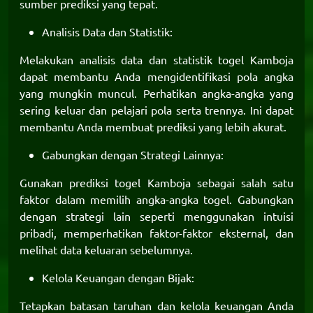
sumber prediksi yang tepat.
Analisis Data dan Statistik:
Melakukan analisis data dan statistik togel Kamboja
dapat membantu Anda mengidentifikasi pola angka
yang mungkin muncul. Perhatikan angka-angka yang
sering keluar dan pelajari pola serta trennya. Ini dapat
membantu Anda membuat prediksi yang lebih akurat.
Gabungkan dengan Strategi Lainnya:
Gunakan prediksi togel Kamboja sebagai salah satu
faktor dalam memilih angka-angka togel. Gabungkan
dengan strategi lain seperti menggunakan intuisi
pribadi, memperhatikan faktor-faktor eksternal, dan
melihat data keluaran sebelumnya.
Kelola Keuangan dengan Bijak:
Tetapkan batasan taruhan dan kelola keuangan Anda