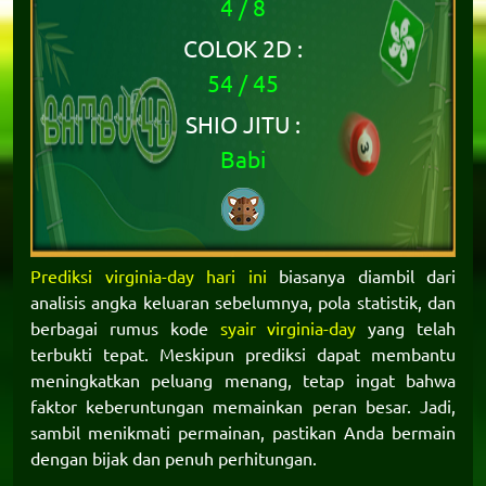
4 / 8
COLOK 2D :
54 / 45
SHIO JITU :
Babi
Prediksi virginia-day hari ini
biasanya diambil dari
analisis angka keluaran sebelumnya, pola statistik, dan
berbagai rumus kode
syair virginia-day
yang telah
terbukti tepat. Meskipun prediksi dapat membantu
meningkatkan peluang menang, tetap ingat bahwa
faktor keberuntungan memainkan peran besar. Jadi,
sambil menikmati permainan, pastikan Anda bermain
dengan bijak dan penuh perhitungan.