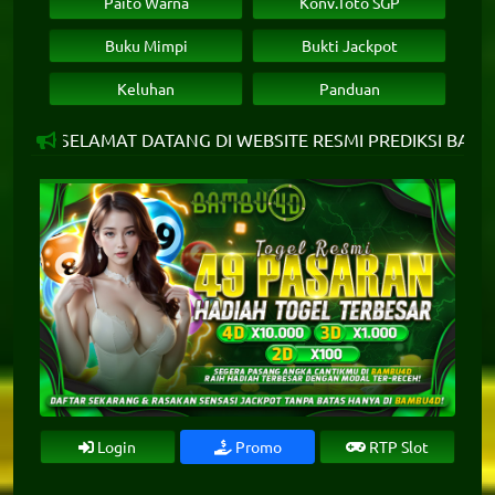
Paito Warna
Konv.Toto SGP
Buku Mimpi
Bukti Jackpot
Keluhan
Panduan
SELAMAT DATANG DI WEBSITE RESMI PREDIKSI BAMBU4D - 
Login
Promo
RTP Slot