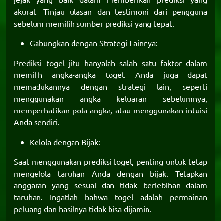
akurat. Tinjau ulasan dan testimoni dari pengguna
sebelum memilih sumber prediksi yang tepat.
Gabungkan dengan Strategi Lainnya:
Prediksi togel jitu
hanyalah salah satu faktor dalam
memilih angka-angka togel. Anda juga dapat
memadukannya dengan strategi lain, seperti
menggunakan angka keluaran sebelumnya,
memperhatikan pola angka, atau menggunakan intuisi
Anda sendiri.
Kelola dengan Bijak:
Saat menggunakan prediksi togel, penting untuk tetap
mengelola taruhan Anda dengan bijak. Tetapkan
anggaran yang sesuai dan tidak berlebihan dalam
taruhan. Ingatlah bahwa togel adalah permainan
peluang dan hasilnya tidak bisa dijamin.