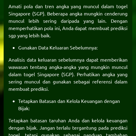
Amati pola dan tren angka yang muncul dalam togel
Singapore (SGP). Beberapa angka mungkin cenderung
muncul lebih sering daripada yang lain. Dengan
memperhatikan pola ini, Anda dapat membuat
prediksi
sgp
yang lebih baik.
Gunakan Data Keluaran Sebelumnya:
Analisis data keluaran sebelumnya dapat memberikan
wawasan tentang angka-angka yang mungkin muncul
dalam togel Singapore (SGP). Perhatikan angka yang
sering muncul dan gunakan sebagai referensi dalam
membuat prediksi.
Tetapkan Batasan dan Kelola Keuangan dengan
Bijak:
Tetapkan batasan taruhan Anda dan kelola keuangan
dengan bijak. Jangan terlalu tergantung pada prediksi
togel, tetapi gunakan sebagai panduan tambahan