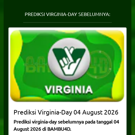
PREDIKSI VIRGINIA-DAY SEBELUMNYA:
Prediksi
Virginia-Day
04 August 2026
Prediksi virginia-day sebelumnya pada tanggal 04
August 2026 di BAMBU4D.