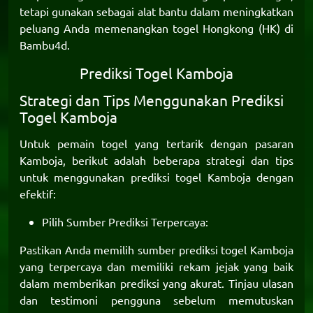
tetapi gunakan sebagai alat bantu dalam meningkatkan
peluang Anda memenangkan togel Hongkong (HK) di
Bambu4d
.
Prediksi Togel Kamboja
Strategi dan Tips Menggunakan Prediksi
Togel Kamboja
Untuk pemain togel yang tertarik dengan pasaran
Kamboja, berikut adalah beberapa strategi dan tips
untuk menggunakan
prediksi togel Kamboja
dengan
efektif:
Pilih Sumber Prediksi Terpercaya:
Pastikan Anda memilih sumber prediksi togel Kamboja
yang terpercaya dan memiliki rekam jejak yang baik
dalam memberikan prediksi yang akurat. Tinjau ulasan
dan testimoni pengguna sebelum memutuskan