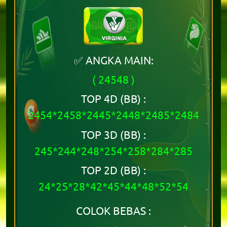
✅ ANGKA MAIN:
( 24548 )
TOP 4D (BB) :
2454*2458*2445*2448*2485*2484
TOP 3D (BB) :
245*244*248*254*258*284*285
TOP 2D (BB) :
24*25*28*42*45*44*48*52*54
COLOK BEBAS :