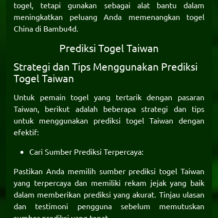
togel, tetapi gunakan sebagai alat bantu dalam
meningkatkan peluang Anda memenangkan togel
China di
Bambu4d
.
Prediksi Togel Taiwan
Strategi dan Tips Menggunakan Prediksi
Togel Taiwan
Untuk pemain togel yang tertarik dengan pasaran
Taiwan, berikut adalah beberapa strategi dan tips
untuk menggunakan
prediksi togel Taiwan
dengan
efektif:
Cari Sumber Prediksi Terpercaya:
Pastikan Anda memilih sumber prediksi togel Taiwan
yang terpercaya dan memiliki rekam jejak yang baik
dalam memberikan prediksi yang akurat. Tinjau ulasan
dan testimoni pengguna sebelum memutuskan
sumber prediksi yang tepat.