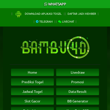
×
WHATSAPP
DOWNLOAD APLIKASI TOGEL
DAFTAR JADI MEMBER
TELEGRAM
LIVECHAT
Home
Livedraw
Prediksi Togel
Promosi
Jadwal Togel
Data Result
Slot Gacor
BB Generator