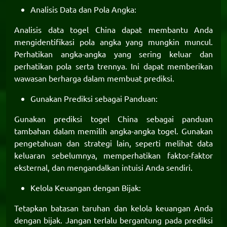
Analisis Data dan Pola Angka:
Analisis data togel China dapat membantu Anda
mengidentifikasi pola angka yang mungkin muncul.
Perhatikan angka-angka yang sering keluar dan
perhatikan pola serta trennya. Ini dapat memberikan
wawasan berharga dalam membuat prediksi.
Gunakan Prediksi sebagai Panduan:
Gunakan prediksi togel China sebagai panduan
tambahan dalam memilih angka-angka togel. Gunakan
pengetahuan dan strategi lain, seperti melihat data
keluaran sebelumnya, memperhatikan faktor-faktor
eksternal, dan mengandalkan intuisi Anda sendiri.
Kelola Keuangan dengan Bijak:
Tetapkan batasan taruhan dan kelola keuangan Anda
dengan bijak. Jangan terlalu bergantung pada prediksi